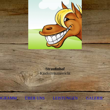
Straußnhof
Kinderreitunterricht
ROGRAMM
ÜBER UNS
LEISTUNGEN
GALERIE